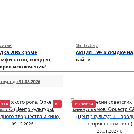
ситан
Skillfactory
дка 20% кроме
Акция - 5% к скидке на
тификатов, спеццен,
сайте
оров исключения!
твует до
31.08.2026
ИНКА
6+
НОВИНКА
09.12.2026 г.
28.01.2027 г.