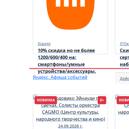
Xiaomi
Л'Ок
10% скидка но не более
Ски
1200/600/400 на:
сер
смартфоны/умные
наб
устройства/аксессуары.
Яндекс. Афиша событий
Дейс
НОВИНКА
6+
НОВ
24.09.2026 г.