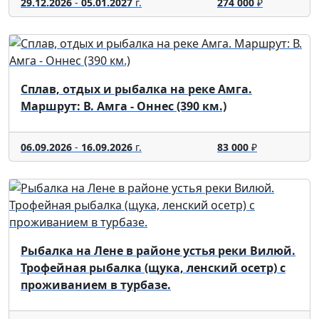
29.12.2026
-
05.01.2027
г.
274 000
₽
Сплав, отдых и рыбалка на реке Амга.
Маршрут: В. Амга - Оннес (390 км.)
06.09.2026
-
16.09.2026
г.
83 000
₽
Рыбалка на Лене в районе устья реки Вилюй.
Трофейная рыбалка (щука, ленский осетр) с
проживанием в турбазе.