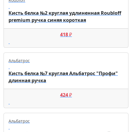
Roubloff
Кисть белка №2 круглая удлиненная Roubloff
premium ручка синяя короткая
418
₽
Альбатрос
Кисть белка №7 круглая Альбатрос "Профи"
длинная ручка
424
₽
Альбатрос