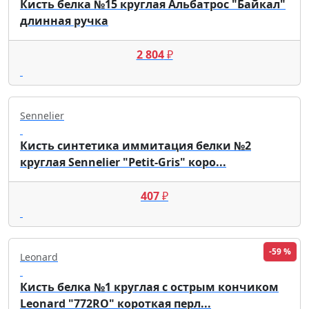
Кисть белка №15 круглая Альбатрос "Байкал"
длинная ручка
2 804
₽
Sennelier
Кисть синтетика иммитация белки №2
круглая Sennelier "Petit-Gris" коро...
407
₽
-59 %
Leonard
Кисть белка №1 круглая с острым кончиком
Leonard "772RO" короткая перл...