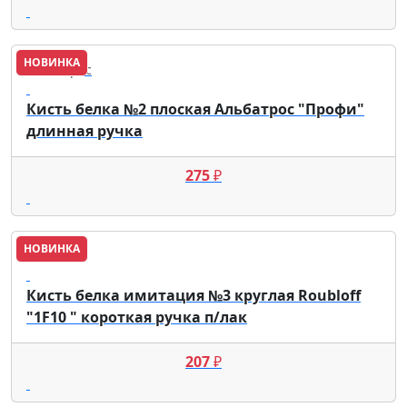
НОВИНКА
Альбатрос
Кисть белка №2 плоская Альбатрос "Профи"
длинная ручка
275
₽
НОВИНКА
Roubloff
Кисть белка имитация №3 круглая Roubloff
"1F10 " короткая ручка п/лак
207
₽