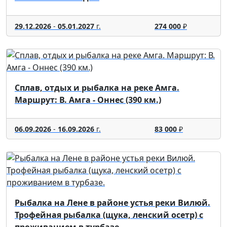
29.12.2026
-
05.01.2027
г.
274 000
₽
Сплав, отдых и рыбалка на реке Амга.
Маршрут: В. Амга - Оннес (390 км.)
06.09.2026
-
16.09.2026
г.
83 000
₽
Рыбалка на Лене в районе устья реки Вилюй.
Трофейная рыбалка (щука, ленский осетр) с
проживанием в турбазе.