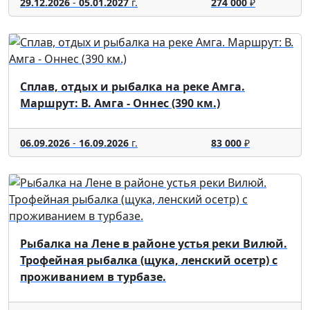
29.12.2026
-
05.01.2027
г.
274 000
₽
Сплав, отдых и рыбалка на реке Амга.
Маршрут: В. Амга - Оннес (390 км.)
06.09.2026
-
16.09.2026
г.
83 000
₽
Рыбалка на Лене в районе устья реки Вилюй.
Трофейная рыбалка (щука, ленский осетр) с
проживанием в турбазе.