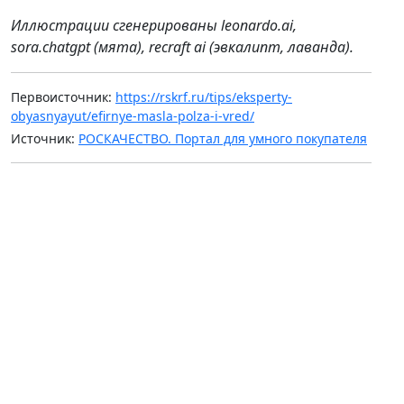
Иллюстрации сгенерированы leonardo.ai,
sora.chatgpt (мята), recraft ai (эвкалипт, лаванда).
Первоисточник:
https://rskrf.ru/tips/eksperty-
obyasnyayut/efirnye-masla-polza-i-vred/
Источник:
РОСКАЧЕСТВО. Портал для умного покупателя