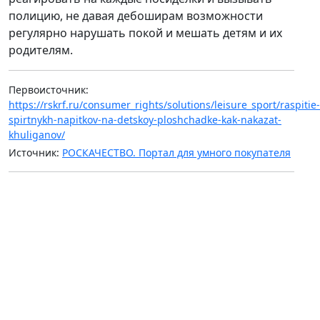
полицию, не давая дебоширам возможности
регулярно нарушать покой и мешать детям и их
родителям.
Первоисточник:
https://rskrf.ru/consumer_rights/solutions/leisure_sport/raspitie-
spirtnykh-napitkov-na-detskoy-ploshchadke-kak-nakazat-
khuliganov/
Источник:
РОСКАЧЕСТВО. Портал для умного покупателя