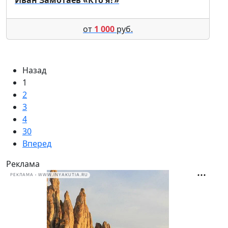
от
1 000
руб.
Назад
1
2
3
4
30
Вперед
Реклама
РЕКЛАМА • WWW.INYAKUTIA.RU