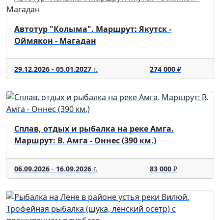
Автотур "Колыма". Маршрут: Якутск -
Оймякон - Магадан
29.12.2026
-
05.01.2027
г.
274 000
₽
Сплав, отдых и рыбалка на реке Амга.
Маршрут: В. Амга - Оннес (390 км.)
06.09.2026
-
16.09.2026
г.
83 000
₽