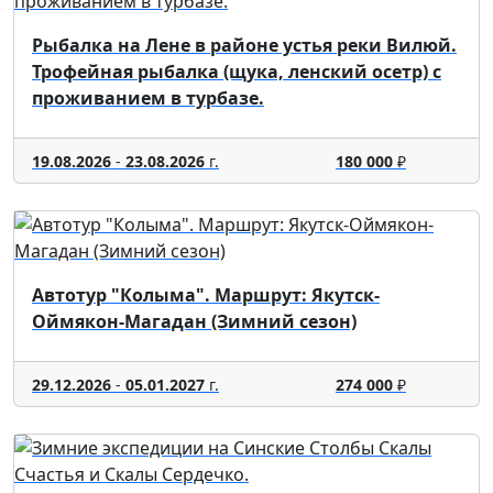
Рыбалка на Лене в районе устья реки Вилюй.
Трофейная рыбалка (щука, ленский осетр) с
проживанием в турбазе.
19.08.2026
-
23.08.2026
г.
180 000
₽
Автотур "Колыма". Маршрут: Якутск-
Оймякон-Магадан (Зимний сезон)
29.12.2026
-
05.01.2027
г.
274 000
₽