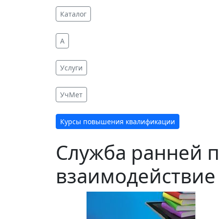
Каталог
A
Услуги
УчМет
Курсы повышения квалификации
Служба ранней п
взаимодействие 