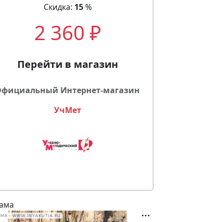
Скидка:
15
%
2 360 ₽
Перейти в магазин
Официальный Интернет-магазин
УчМет
ама
МА • WWW.INYAKUTIA.RU