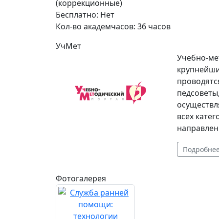
(коррекционные)
Бесплатно:
Нет
Кол-во академчасов:
36 часов
УчМет
Учебно-ме
крупнейши
проводятс
педсоветы
осуществл
всех катег
направлен
Подробне
Фотогалерея