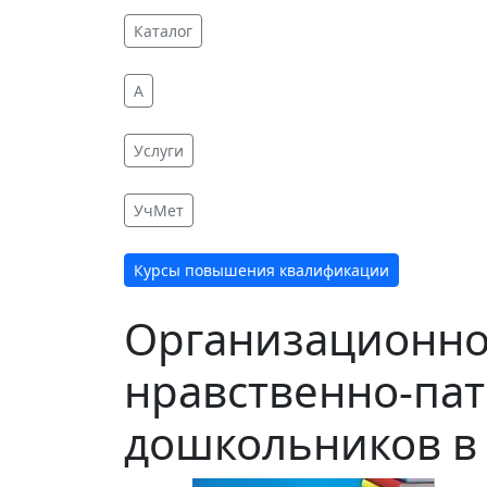
Каталог
A
Услуги
УчМет
Курсы повышения квалификации
Организационно
нравственно-пат
дошкольников в 