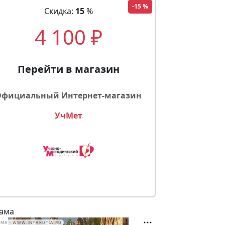
-15 %
Скидка:
15
%
4 100 ₽
Перейти в магазин
Официальный Интернет-магазин
УчМет
ама
МА • WWW.INYAKUTIA.RU