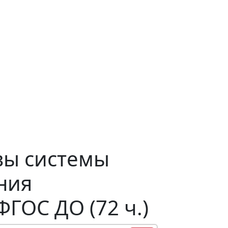
вы системы
ния
ГОС ДО (72 ч.)