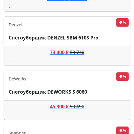
-9 %
Denzel
Снегоуборщик DENZEL SBM 610S Pro
73 400
₽
80 740
-9 %
DeWorks
Снегоуборщик DEWORKS S 6060
45 900
₽
50 490
-9 %
Snapper