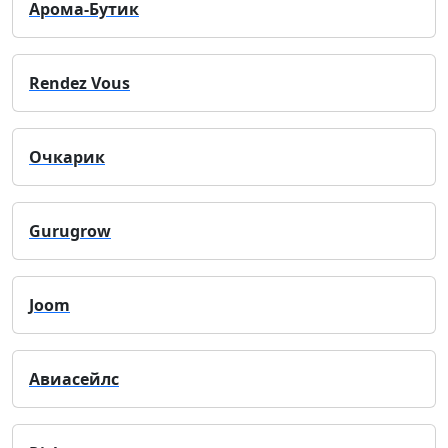
Арома-Бутик
Rendez Vous
Очкарик
Gurugrow
Joom
Авиасейлс