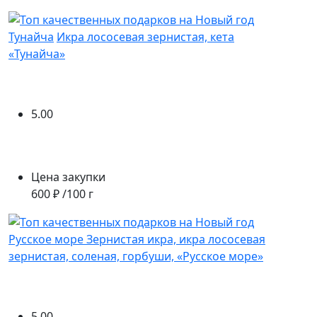
Тунайча
Икра лососевая зернистая, кета
«Тунайча»
5.00
Цена закупки
600 ₽ /100 г
Русское море
Зернистая икра, икра лососевая
зернистая, соленая, горбуши, «Русское море»
5.00