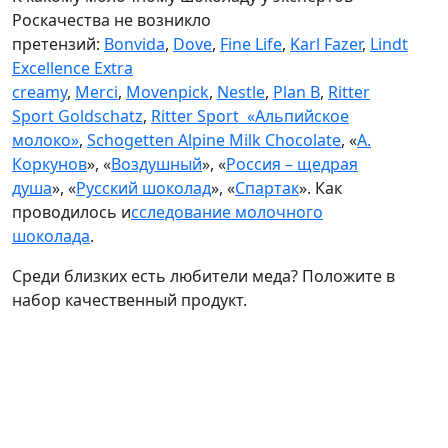
Роскачества не возникло
претензий:
Bonvida
,
Dove
,
Fine Life
,
Karl Fazer
,
Lindt
Excellence Extra
creamy
,
Merci
,
Movenpick
,
Nestle
,
Plan B
,
Ritter
Sport Goldschatz
,
Ritter Sport «Альпийское
молоко»
,
Schogetten Alpine Milk Chocolate
, «
А.
Коркунов
», «
Воздушный
», «
Россия – щедрая
душа
», «
Русский шоколад
», «
Спартак
». Как
проводилось и
сследование
молочного
шоколада
.
Среди близких есть любители меда? Положите в
набор качественный продукт.