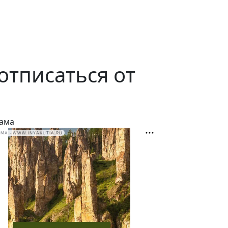
отписаться от
ама
МА • WWW.INYAKUTIA.RU