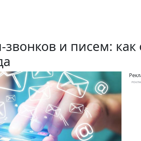
-звонков и писем: как 
да
Рекл
РЕКЛА