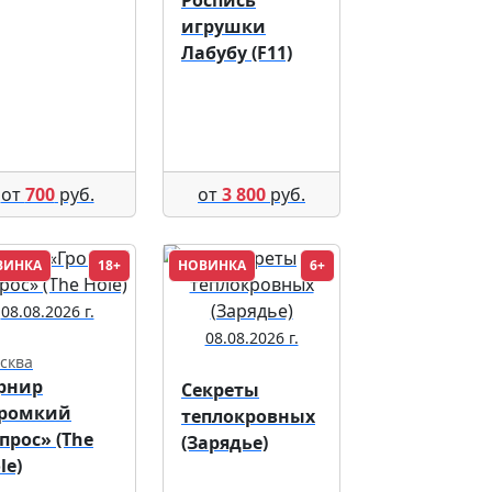
Роспись
игрушки
Лабубу (F11)
от
700
руб.
от
3 800
руб.
ВИНКА
18+
НОВИНКА
6+
08.08.2026 г.
08.08.2026 г.
сква
рнир
Секреты
Громкий
теплокровных
прос» (The
(Зарядье)
le)