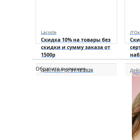
Lacoste
Л'Ок
Скидка 10% на товары без
Ски
скидки и сумму заказа от
сер
1500р
наб
Обратите внимание
Действует до
31.12.2026
Дейс