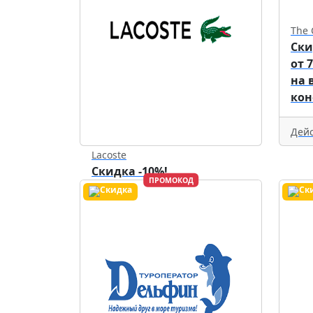
The 
Ски
от 
на 
кон
Дейс
Lacoste
Скидка -10%!
ПРОМОКОД
Действует до
31.12.2026