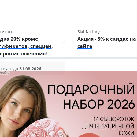
ситан
Skillfactory
дка 20% кроме
Акция - 5% к скидке на
тификатов, спеццен,
сайте
оров исключения!
твует до
31.08.2026