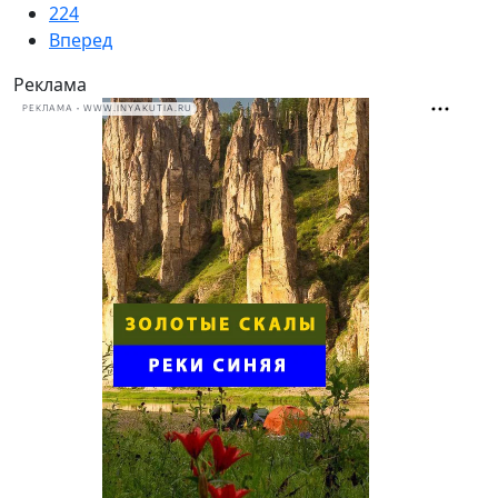
224
Вперед
Реклама
РЕКЛАМА • WWW.INYAKUTIA.RU