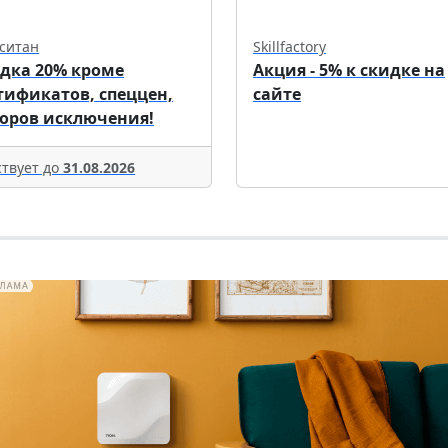
ситан
Skillfactory
дка 20% кроме
Акция - 5% к скидке на
тификатов, спеццен,
сайте
оров исключения!
твует до
31.08.2026