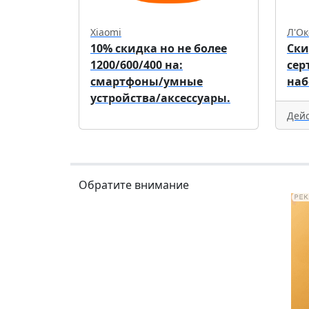
Xiaomi
Л'Ок
10% скидка но не более
Ски
1200/600/400 на:
сер
смартфоны/умные
наб
устройства/аксессуары.
Дейс
Обратите внимание