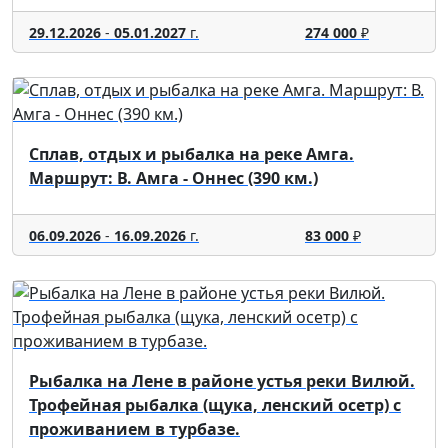
29.12.2026
-
05.01.2027
г.
274 000
₽
Сплав, отдых и рыбалка на реке Амга.
Маршрут: В. Амга - Оннес (390 км.)
06.09.2026
-
16.09.2026
г.
83 000
₽
Рыбалка на Лене в районе устья реки Вилюй.
Трофейная рыбалка (щука, ленский осетр) с
проживанием в турбазе.