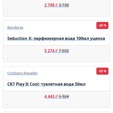
2 798
₽
3 730
-25 %
Banderas
Seduction X: парфюмерная вода 100мл уценка
5 274
₽
7 032
-25 %
Cristiano Ronaldo
CR7 Play It Cool: туалетная вода 50мл
4 443
₽
5 924