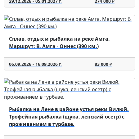
29.12.2026
-
05.01.2027
г.
274 000
₽
Сплав, отдых и рыбалка на реке Амга.
Маршрут: В. Амга - Оннес (390 км.)
06.09.2026
-
16.09.2026
г.
83 000
₽
Рыбалка на Лене в районе устья реки Вилюй.
Трофейная рыбалка (щука, ленский осетр) с
проживанием в турбазе.