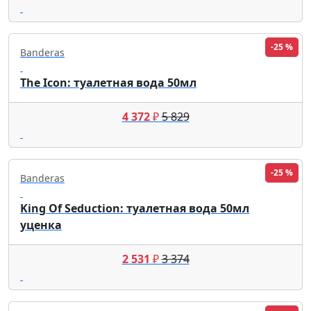
-25 %
Banderas
The Icon: туалетная вода 50мл
4 372
₽
5 829
-25 %
Banderas
King Of Seduction: туалетная вода 50мл
уценка
2 531
₽
3 374