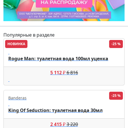
Популярные в разделе
НОВИНКА
-25 %
Rihanna
Rogue Man: туалетная вода 100мл уценка
5 112
₽
6 816
-25 %
Banderas
King Of Seduction: туалетная вода 30мл
2 415
₽
3 220