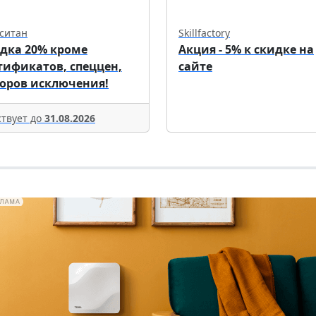
ситан
Skillfactory
дка 20% кроме
Акция - 5% к скидке на
тификатов, спеццен,
сайте
оров исключения!
твует до
31.08.2026