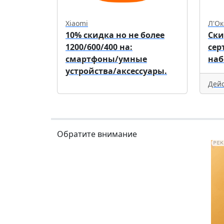
Xiaomi
Л'Ок
10% скидка но не более
Ски
1200/600/400 на:
сер
смартфоны/умные
наб
устройства/аксессуары.
Дейс
Обратите внимание