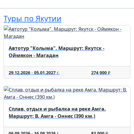
Туры по Якутии
Автотур "Колыма". Маршрут: Якутск -
Оймякон - Магадан
29.12.2026
-
05.01.2027
г.
274 000
₽
Сплав, отдых и рыбалка на реке Амга.
Маршрут: В. Амга - Оннес (390 км.)
06.09.2026
-
16.09.2026
г.
83 000
₽