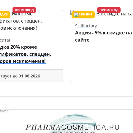
ПРОМОКОД
ПРОМОКОД
Skillfactory
Акция - 5% к скидке на
сайте
ситан
дка 20% кроме
тификатов, спеццен,
оров исключения!
твует до
31.08.2026