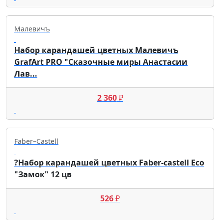
Малевичъ
Набор карандашей цветных Малевичъ
GrafArt PRO "Сказочные миры Анастасии
Лав...
2 360
₽
Faber–Сastell
?Набор карандашей цветных Faber-castell Eco
"Замок" 12 цв
526
₽