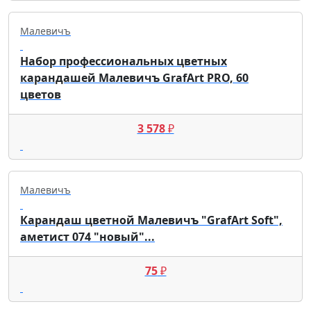
Малевичъ
Набор профессиональных цветных
карандашей Малевичъ GrafArt PRO, 60
цветов
3 578
₽
Малевичъ
Карандаш цветной Малевичъ "GrafArt Soft",
аметист 074 "новый"...
75
₽