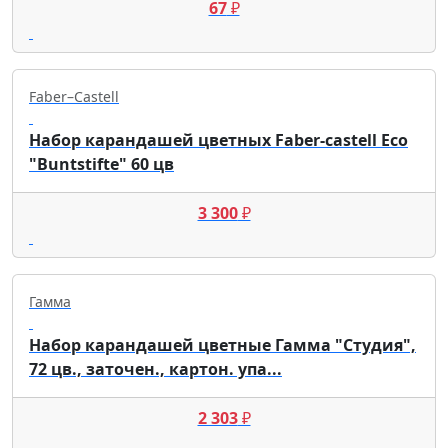
67
₽
Faber–Сastell
Набор карандашей цветных Faber-castell Eco
"Buntstifte" 60 цв
3 300
₽
Гамма
Набор карандашей цветные Гамма "Студия",
72 цв., заточен., картон. упа...
2 303
₽