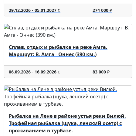
29.12.2026
-
05.01.2027
г.
274 000
₽
Сплав, отдых и рыбалка на реке Амга.
Маршрут: В. Амга - Оннес (390 км.)
06.09.2026
-
16.09.2026
г.
83 000
₽
Рыбалка на Лене в районе устья реки Вилюй.
Трофейная рыбалка (щука, ленский осетр) с
проживанием в турбазе.