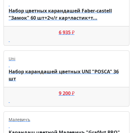
Набор цветных карандашей Faber-castell
"Замок" 60 шт+2ч/г кар+ластик+т...
6 935
₽
Uni
Набор карандашей цветных UNI "POSCA" 36
шт
9 200
₽
Малевичъ
Карандаш цветной Малевичъ "GrafArt PRO"