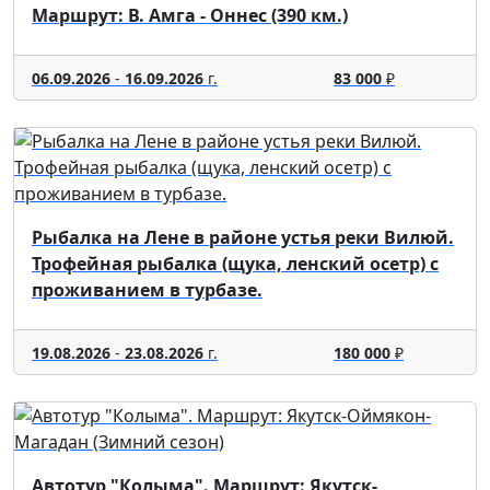
Маршрут: В. Амга - Оннес (390 км.)
06.09.2026
-
16.09.2026
г.
83 000
₽
Рыбалка на Лене в районе устья реки Вилюй.
Трофейная рыбалка (щука, ленский осетр) с
проживанием в турбазе.
19.08.2026
-
23.08.2026
г.
180 000
₽
Автотур "Колыма". Маршрут: Якутск-