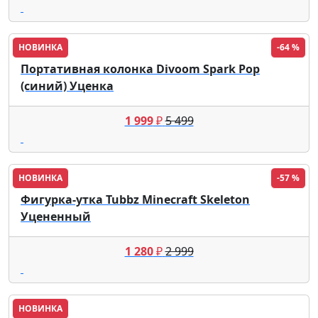
НОВИНКА
-64 %
Портативная колонка Divoom Spark Pop
(синий) Уценка
1 999
₽
5 499
НОВИНКА
-57 %
Фигурка-утка Tubbz Minecraft Skeleton
Уцененный
1 280
₽
2 999
НОВИНКА