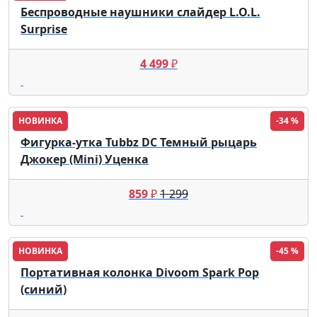
Беспроводные наушники слайдер L.O.L.
Surprise
4 499
₽
НОВИНКА
-34 %
Фигурка-утка Tubbz DC Темный рыцарь
Джокер (Mini) Уценка
859
₽
1 299
НОВИНКА
-45 %
Портативная колонка Divoom Spark Pop
(синий)