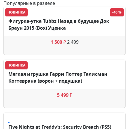
Популярные в разделе
НОВИНКА
-40 %
Фигурка-утка Tubbz Назад в будущее Док
Браун 2015 (Box) Уценка
1 500
₽
2 499
НОВИНКА
Мягкая игрушка Гарри Поттер Талисман
Когтеврана (ворон + подушка)
5 499
₽
Five Nights at Freddy’s: Security Breach (PS5)