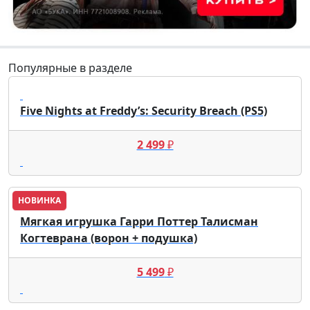
Популярные в разделе
Five Nights at Freddy’s: Security Breach (PS5)
2 499
₽
НОВИНКА
Мягкая игрушка Гарри Поттер Талисман
Когтеврана (ворон + подушка)
5 499
₽