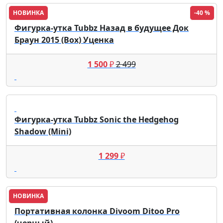
НОВИНКА
-40 %
Фигурка-утка Tubbz Назад в будущее Док
Браун 2015 (Box) Уценка
1 500
₽
2 499
Фигурка-утка Tubbz Sonic the Hedgehog
Shadow (Mini)
1 299
₽
НОВИНКА
Портативная колонка Divoom Ditoo Pro