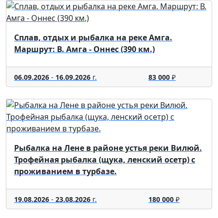
Сплав, отдых и рыбалка на реке Амга.
Маршрут: В. Амга - Оннес (390 км.)
06.09.2026
-
16.09.2026
г.
83 000
₽
Рыбалка на Лене в районе устья реки Вилюй.
Трофейная рыбалка (щука, ленский осетр) с
проживанием в турбазе.
19.08.2026
-
23.08.2026
г.
180 000
₽