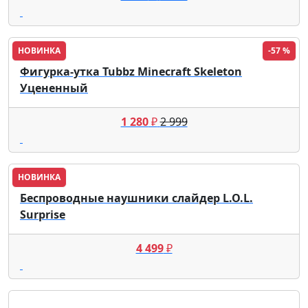
НОВИНКА
-57 %
Фигурка-утка Tubbz Minecraft Skeleton
Уцененный
1 280
₽
2 999
НОВИНКА
Беспроводные наушники слайдер L.O.L.
Surprise
4 499
₽