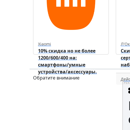
Xiaomi
Л'Ок
10% скидка но не более
Ски
1200/600/400 на:
сер
смартфоны/умные
наб
устройства/аксессуары.
Обратите внимание
Дейс