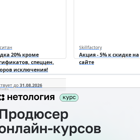
ситан
Skillfactory
дка 20% кроме
Акция - 5% к скидке на
тификатов, спеццен,
сайте
оров исключения!
твует до
31.08.2026