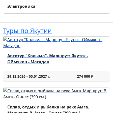
Электроника
Туры по Якутии
Автотур "Колыма". Маршрут: Якутск -
Оймякон - Магадан
29.12.2026
-
05.01.2027
г.
274 000
₽
Сплав, отдых и рыбалка на реке Амга.
Маршрут: В. Амга - Оннес (390 км.)