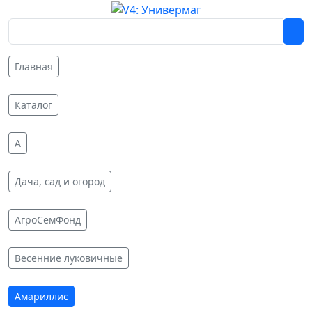
Главная
Каталог
A
Дача, сад и огород
АгроСемФонд
Весенние луковичные
Амариллис