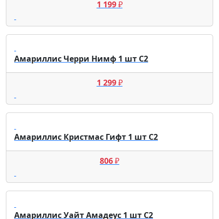
1 199
₽
Амариллис Черри Нимф 1 шт С2
1 299
₽
Амариллис Кристмас Гифт 1 шт С2
806
₽
Амариллис Уайт Амадеус 1 шт С2