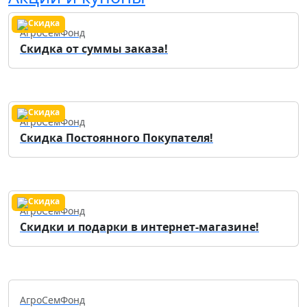
АгроСемФонд
Скидка от суммы заказа!
АгроСемФонд
Скидка Постоянного Покупателя!
АгроСемФонд
Скидки и подарки в интернет-магазине!
АгроСемФонд