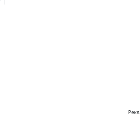
е
Рекл