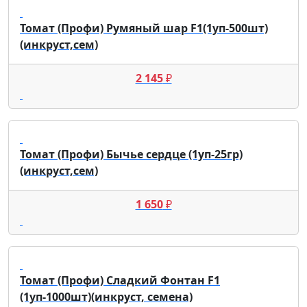
Томат (Профи) Румяный шар F1(1уп-500шт)
(инкруст,сем)
2 145
₽
Томат (Профи) Бычье сердце (1уп-25гр)
(инкруст,сем)
1 650
₽
Томат (Профи) Сладкий Фонтан F1
(1уп-1000шт)(инкруст, семена)