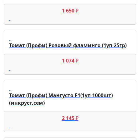
1 650
₽
Томат (Профи) Розовый фламинго (1уп-25гр)
1 074
₽
Томат (Профи) Мангусто F1(1уп-1000шт)
(инкруст,сем)
2 145
₽