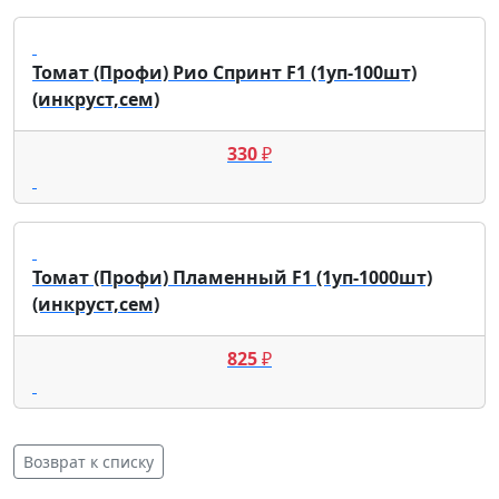
Томат (Профи) Рио Спринт F1 (1уп-100шт)
(инкруст,сем)
330
₽
Томат (Профи) Пламенный F1 (1уп-1000шт)
(инкруст,сем)
825
₽
Возврат к списку