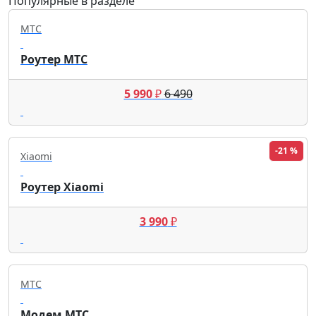
Популярные в разделе
МТС
Роутер МТС
5 990
₽
6 490
-21 %
Xiaomi
Роутер Xiaomi
3 990
₽
МТС
Модем МТС