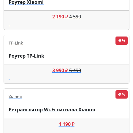
Роутер Xiaomi
2 190
₽
4 590
-9 %
TP-Link
Роутер TP-Link
3 990
₽
5 490
-9 %
Xiaomi
Ретранслятор Wi-Fi сигнала Xiaomi
1 190
₽