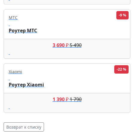
-9 %
МТС
Роутер МТС
3 690
₽
5 490
-22 %
Xiaomi
Роутер Xiaomi
1 390
₽
1 790
Возврат к списку