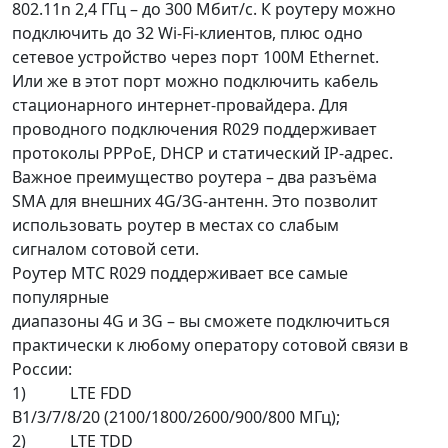
802.11n 2,4 ГГц – до 300 Мбит/с. К роутеру можно
подключить до 32 Wi-Fi-клиентов, плюс одно
сетевое устройство через порт 100M Ethernet.
Или же в этот порт можно подключить кабель
стационарного интернет-провайдера. Для
проводного подключения R029 поддерживает
протоколы PPPoE, DHCP и статический IP-адрес.
Важное преимущество роутера – два разъёма
SMA для внешних 4G/3G-антенн. Это позволит
использовать роутер в местах со слабым
сигналом сотовой сети.
Роутер МТС R029 поддерживает все самые
популярные
диапазоны 4G и 3G – вы сможете подключиться
практически к любому оператору сотовой связи в
России:
1) LTE FDD
B1/3/7/8/20 (2100/1800/2600/900/800 МГц);
2) LTE TDD