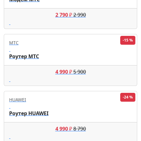
2 790
₽
2 990
-15 %
МТС
Роутер МТС
4 990
₽
5 900
-24 %
HUAWEI
Роутер HUAWEI
4 990
₽
8 790