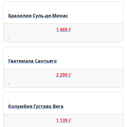
Бразилия Суль-де-Минас
1 469
₽
Гватемала Сантьяго
2 299
₽
Колумбия Густаво Вега
1 139
₽