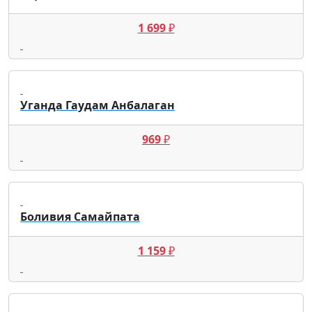
1 699
₽
Уганда Гаудам Анбалаган
969
₽
Боливия Самайпата
1 159
₽