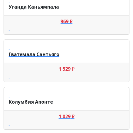
Уганда Каньямпала
969
₽
Гватемала Сантьяго
1 529
₽
Колумбия Апонте
1 029
₽