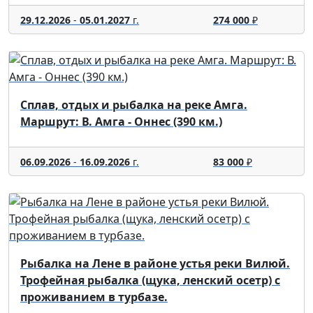
29.12.2026
-
05.01.2027
г.
274 000
₽
Сплав, отдых и рыбалка на реке Амга.
Маршрут: В. Амга - Оннес (390 км.)
06.09.2026
-
16.09.2026
г.
83 000
₽
Рыбалка на Лене в районе устья реки Вилюй.
Трофейная рыбалка (щука, ленский осетр) с
проживанием в турбазе.