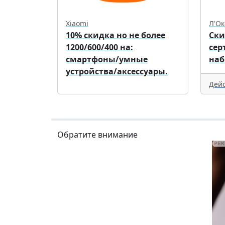
Xiaomi
Л'Ок
10% скидка но не более
Ски
1200/600/400 на:
сер
смартфоны/умные
наб
устройства/аксессуары.
Дейс
Обратите внимание