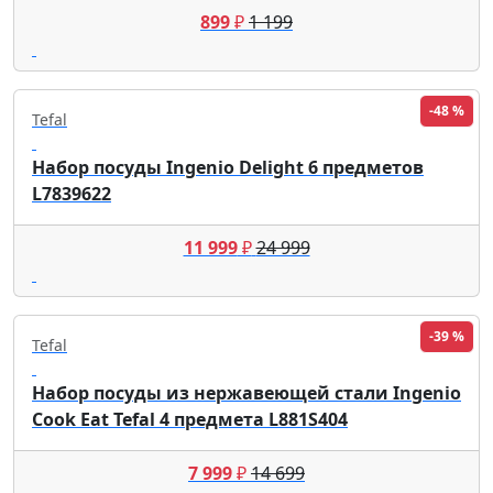
899
₽
1 199
-48 %
Tefal
Набор посуды Ingenio Delight 6 предметов
L7839622
11 999
₽
24 999
-39 %
Tefal
Набор посуды из нержавеющей стали Ingenio
Cook Eat Tefal 4 предмета L881S404
7 999
₽
14 699