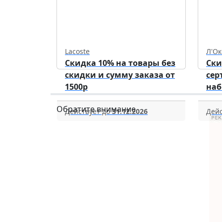
Lacoste
Л'Ок
Скидка 10% на товары без
Ски
скидки и сумму заказа от
сер
1500р
наб
Обратите внимание
Действует до
31.12.2026
Дейс