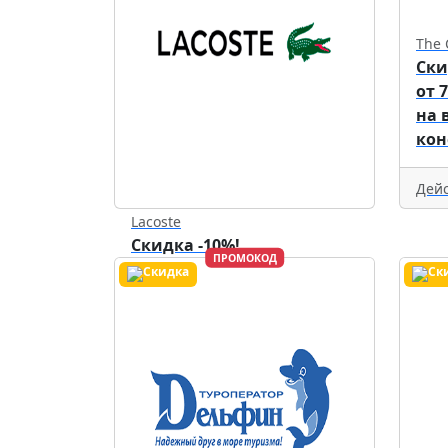
The 
Ски
от 
на 
кон
Дейс
Lacoste
Скидка -10%!
ПРОМОКОД
Действует до
31.12.2026