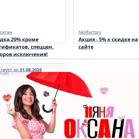
ситан
Skillfactory
дка 20% кроме
Акция - 5% к скидке на
тификатов, спеццен,
сайте
оров исключения!
твует до
31.08.2026