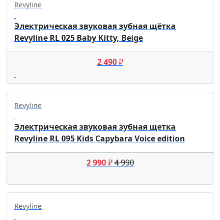
Revyline
Электрическая звуковая зубная щётка
Revyline RL 025 Baby Kitty, Beige
2 490
₽
Revyline
Электрическая звуковая зубная щетка
Revyline RL 095 Kids Capybara Voice edition
2 990
₽
4 990
Revyline