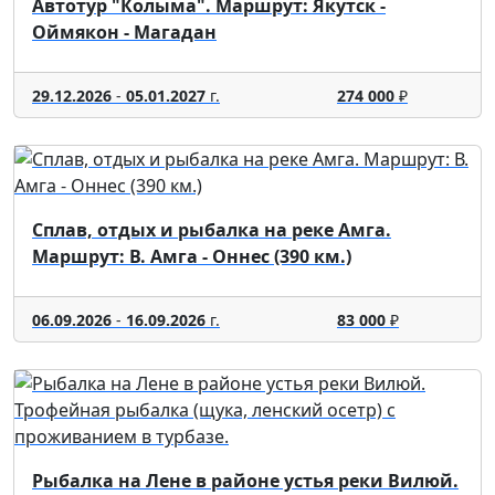
Автотур "Колыма". Маршрут: Якутск -
Оймякон - Магадан
29.12.2026
-
05.01.2027
г.
274 000
₽
Сплав, отдых и рыбалка на реке Амга.
Маршрут: В. Амга - Оннес (390 км.)
06.09.2026
-
16.09.2026
г.
83 000
₽
Рыбалка на Лене в районе устья реки Вилюй.