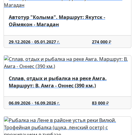
Автотур "Колыма". Маршрут: Якутск -
Оймякон - Магадан
29.12.2026
-
05.01.2027
г.
274 000
₽
Сплав, отдых и рыбалка на реке Амга.
Маршрут: В. Амга - Оннес (390 км.)
06.09.2026
-
16.09.2026
г.
83 000
₽