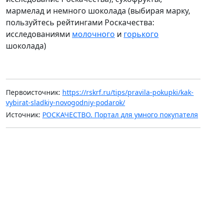
мармелад и немного шоколада (выбирая марку,
пользуйтесь рейтингами Роскачества:
исследованиями
молочного
и
горького
шоколада)
Первоисточник:
https://rskrf.ru/tips/pravila-pokupki/kak-
vybirat-sladkiy-novogodniy-podarok/
Источник:
РОСКАЧЕСТВО. Портал для умного покупателя