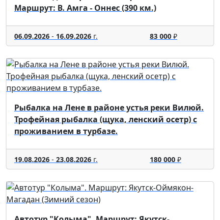
Маршрут: В. Амга - Оннес (390 км.)
06.09.2026
-
16.09.2026
г.
83 000
₽
Рыбалка на Лене в районе устья реки Вилюй.
Трофейная рыбалка (щука, ленский осетр) с
проживанием в турбазе.
19.08.2026
-
23.08.2026
г.
180 000
₽
Автотур "Колыма". Маршрут: Якутск-