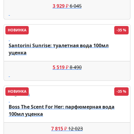
3 929
₽
6 045
НОВИНКА
-35 %
Escada
Santorini Sunrise: туалетная вода 100мл
уценка
5 519
₽
8 490
НОВИНКА
-35 %
Hugo Boss
Boss The Scent For Her: парфюмерная вода
100мл уценка
7 815
₽
12 023