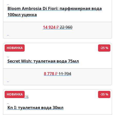
Bloom Ambrosia Di Fiori: парфюмерная вода
100мл уценка
14 924
₽
22 960
НОВИНКА
-25 %
Anna Sui
Secret Wish: туалетная вода 75мл
8 778
₽
11 704
НОВИНКА
-35 %
Korloff Paris
Kn I: туалетная вода 30мл