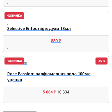
НОВИНКА
Brocard
Selective Entourage: духи 13мл
880
₽
НОВИНКА
-45 %
Jimmy Choo
Rose Passion: парфюмерная вода 100мл
уценка
5 684
₽
10 334