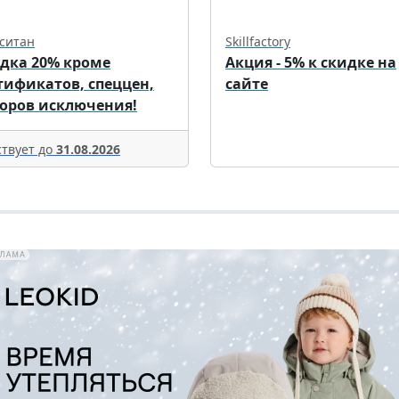
ситан
Skillfactory
дка 20% кроме
Акция - 5% к скидке на
тификатов, спеццен,
сайте
оров исключения!
твует до
31.08.2026