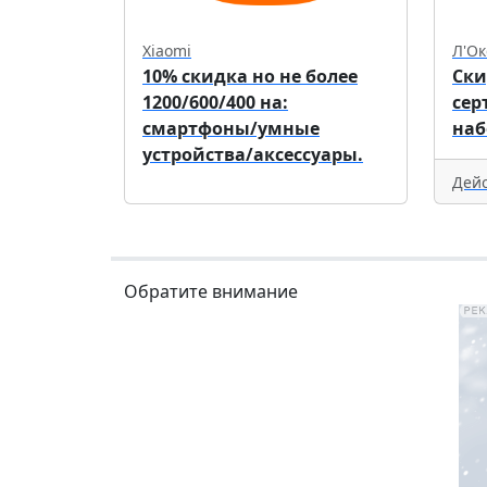
Xiaomi
Л'Ок
10% скидка но не более
Ски
1200/600/400 на:
сер
смартфоны/умные
наб
устройства/аксессуары.
Дейс
Обратите внимание