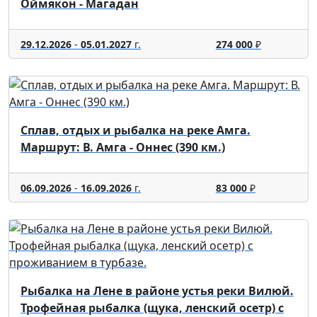
Оймякон - Магадан
29.12.2026
-
05.01.2027
г.
274 000
₽
Сплав, отдых и рыбалка на реке Амга.
Маршрут: В. Амга - Оннес (390 км.)
06.09.2026
-
16.09.2026
г.
83 000
₽
Рыбалка на Лене в районе устья реки Вилюй.
Трофейная рыбалка (щука, ленский осетр) с