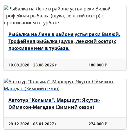
Рыбалка на Лене в районе устья реки Вилюй.
Трофейная рыбалка (щука, ленский осетр) с
проживанием в турбазе.
19.08.2026
-
23.08.2026
г.
180 000
₽
Автотур "Колыма". Маршрут: Якутск-
Оймякон-Магадан (Зимний сезон)
29.12.2026
-
05.01.2027
г.
274 000
₽