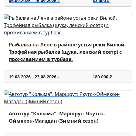
06.09.2026
-
16.09.2026
г.
83 000
₽
Рыбалка на Лене в районе устья реки Вилюй.
Трофейная рыбалка (щука, ленский осетр) с
проживанием в турбазе.
19.08.2026
-
23.08.2026
г.
180 000
₽
Автотур "Колыма". Маршрут: Якутск-
Оймякон-Магадан (Зимний сезон)