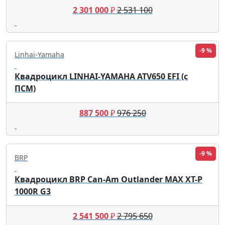
2 301 000
₽
2 531 100
-9 %
Linhai-Yamaha
Квадроцикл LINHAI-YAMAHA ATV650 EFI (с
ПСМ)
887 500
₽
976 250
-9 %
BRP
Квадроцикл BRP Can-Am Outlander MAX XT-P
1000R G3
2 541 500
₽
2 795 650