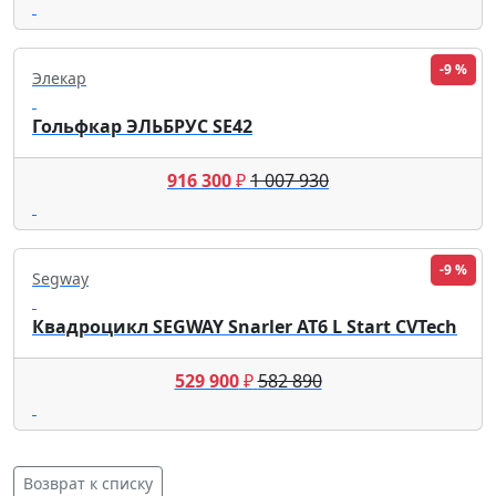
-9 %
Элекар
Гольфкар ЭЛЬБРУС SE42
916 300
₽
1 007 930
-9 %
Segway
Квадроцикл SEGWAY Snarler AT6 L Start CVTech
529 900
₽
582 890
Возврат к списку