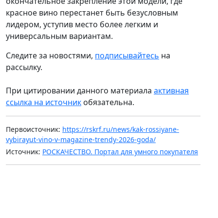
окончательное закрепление этой модели, где
красное вино перестанет быть безусловным
лидером, уступив место более легким и
универсальным вариантам.
Следите за новостями,
подписывайтесь
на
рассылку.
При цитировании данного материала
активная
ссылка на источник
обязательна.
Первоисточник:
https://rskrf.ru/news/kak-rossiyane-
vybirayut-vino-v-magazine-trendy-2026-goda/
Источник:
РОСКАЧЕСТВО. Портал для умного покупателя