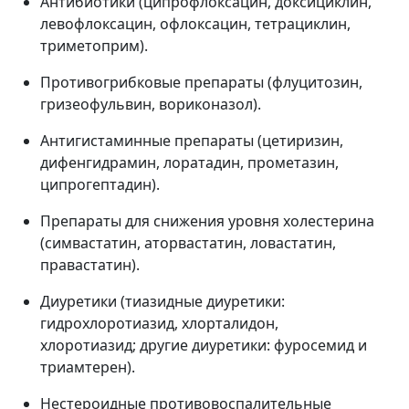
Антибиотики (ципрофлоксацин, доксициклин,
левофлоксацин, офлоксацин, тетрациклин,
триметоприм).
Противогрибковые препараты (флуцитозин,
гризеофульвин, вориконазол).
Антигистаминные препараты (цетиризин,
дифенгидрамин, лоратадин, прометазин,
ципрогептадин).
Препараты для снижения уровня холестерина
(симвастатин, аторвастатин, ловастатин,
правастатин).
Диуретики (тиазидные диуретики:
гидрохлоротиазид, хлорталидон,
хлоротиазид; другие диуретики: фуросемид и
триамтерен).
Нестероидные противовоспалительные