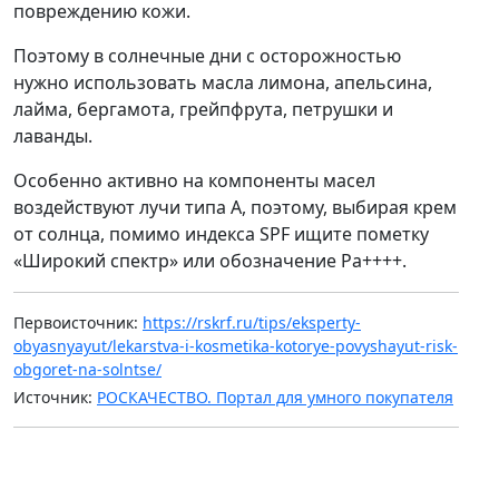
повреждению кожи.
Поэтому в солнечные дни с осторожностью
нужно использовать масла лимона, апельсина,
лайма, бергамота, грейпфрута, петрушки и
лаванды.
Особенно активно на компоненты масел
воздействуют лучи типа А, поэтому, выбирая крем
от солнца, помимо индекса SPF ищите пометку
«Широкий спектр» или обозначение Ра++++.
Первоисточник:
https://rskrf.ru/tips/eksperty-
obyasnyayut/lekarstva-i-kosmetika-kotorye-povyshayut-risk-
obgoret-na-solntse/
Источник:
РОСКАЧЕСТВО. Портал для умного покупателя