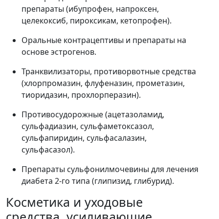
препараты (ибупрофен, напроксен,
целекоксиб, пироксикам, кетопрофен).
Оральные контрацептивы и препараты на
основе эстрогенов.
Транквилизаторы, противорвотные средства
(хлорпромазин, флуфеназин, прометазин,
тиоридазин, прохлорперазин).
Противосудорожные (ацетазоламид,
сульфадиазин, сульфаметоксазол,
сульфапиридин, сульфасалазин,
сульфасазол).
Препараты сульфонилмочевины для лечения
диабета 2-го типа (глипизид, глибурид).
Косметика и уходовые
средства, усиливающие