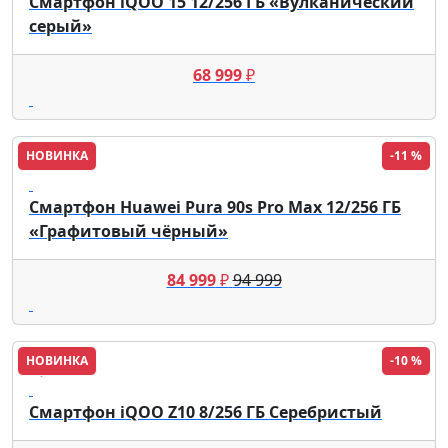
Смартфон iQOO 15 12/256 ГБ «Вулканический
серый»
68 999
₽
НОВИНКА
-11 %
HUAWEI
Смартфон Huawei Pura 90s Pro Max 12/256 ГБ
«Графитовый чёрный»
84 999
₽
94 999
НОВИНКА
-10 %
iQOO
Смартфон iQOO Z10 8/256 ГБ Серебристый