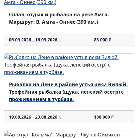
Сплав, отдых и рыбалка на реке Амга.
Маршрут: В. Амга - Оннес (390 км.)
06.09.2026
-
16.09.2026
г.
83 000
₽
Рыбалка на Лене в районе устья реки Вилюй.
Трофейная рыбалка (щука, ленский осетр) с
проживанием в турбазе.
19.08.2026
-
23.08.2026
г.
180 000
₽